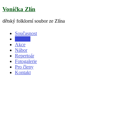
Skip
Vonička Zlín
to
content
dětský folklorní soubor ze Zlína
Současnost
Historie
Akce
Nábor
Repertoár
Fotogalerie
Pro členy
Kontakt