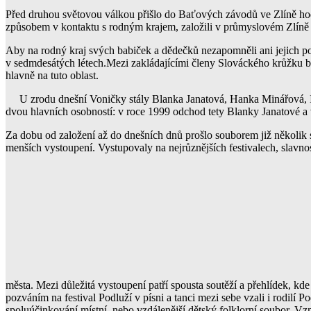
Před druhou světovou válkou přišlo do Baťových závodů ve Zlíně hodn
způsobem v kontaktu s rodným krajem, založili v průmyslovém Zlíně 
Aby na rodný kraj svých babiček a dědečků nezapomněli ani jejich po
v sedmdesátých létech.Mezi zakládajícími členy Slováckého krůžku byl
hlavně na tuto oblast.
U zrodu dnešní Voničky stály Blanka Janatová, Hanka Minářová, Iv
dvou hlavních osobností: v roce 1999 odchod tety Blanky Janatové a
Za dobu od založení až do dnešních dnů prošlo souborem již několik st
menších vystoupení. Vystupovaly na nejrůznějších festivalech, slav
města. Mezi důležitá vystoupení patří spousta soutěží a přehlídek, kd
pozváním na festival Podluží v písni a tanci mezi sebe vzali i rodilí
spoluúčinkování místní, nebo vzdálenější dětský folklorní soubor. Vzni