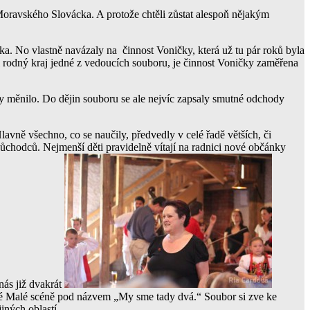
Moravského Slovácka. A protože chtěli zůstat alespoň nějakým
a. No vlastně navázaly na činnost Voničky, která už tu pár roků byla
 i rodný kraj jedné z vedoucích souboru, je činnost Voničky zaměřena
ěnilo. Do dějin souboru se ale nejvíc zapsaly smutné odchody
avně všechno, co se naučily, předvedly v celé řadě větších, či
chodců. Nejmenší děti pravidelně vítají na radnici nové občánky
nás již dvakrát
ínské Malé scéně pod názvem „My sme tady dvá.“ Soubor si zve ke
iných oblastí .