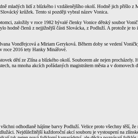
ě mladých lidí z blízkého i vzdálenějšího okolí. Hodně jich přišlo z 
Slovácký krůžek. Tento si později vybral název Vonica.
tomci, založily v roce 1982 bývalé členky Vonice dětský soubor Voničk
o hodně členů z nejjižnější části Slovácka, z Podluží. A protože je to
ana Vondřejcová a Miriam Geryková. Během doby se vedení Voničky m
 v roce 2016 tety Hanky Minářové.
ovek dětí ze Zlína a blízkého okolí. Souborem ale nejen procházely. Hl
nostech, na mnoha akcích pořádaných magistrátem města a v domovech dů
e všichni odhodlaně hájíme barvy Podluží. Velice proto všechny těší, že 
 Podlužáci. Nejdůležitější každoroční akcí souboru je vystoupení na zl
kají tak nejen nová folklorní kamarádství, ale děcka poznávají folklór j