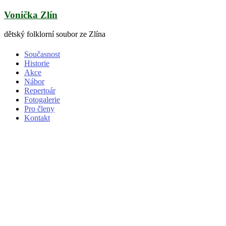
Skip
Vonička Zlín
to
content
dětský folklorní soubor ze Zlína
Současnost
Historie
Akce
Nábor
Repertoár
Fotogalerie
Pro členy
Kontakt