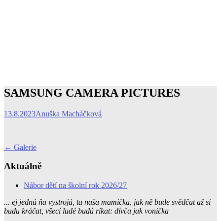
SAMSUNG CAMERA PICTURES
13.8.2023
Anuška Macháčková
Post
←
Galerie
navigation
Aktuálně
Nábor dětí na školní rok 2026/27
... ej jednú ňa vystrojá, ta naša mamička, jak ně bude svědčat až si
budu kráčat, všecí ludé budú ríkat: dívča jak vonička