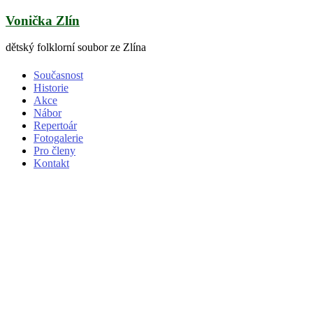
Skip
Vonička Zlín
to
content
dětský folklorní soubor ze Zlína
Současnost
Historie
Akce
Nábor
Repertoár
Fotogalerie
Pro členy
Kontakt