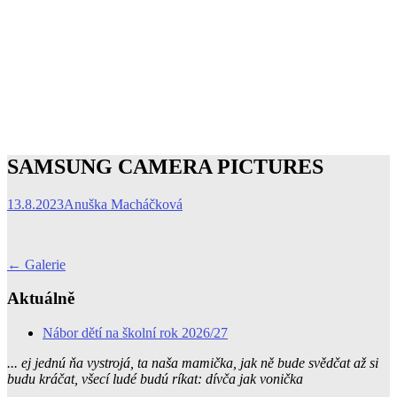
SAMSUNG CAMERA PICTURES
13.8.2023
Anuška Macháčková
Post
←
Galerie
navigation
Aktuálně
Nábor dětí na školní rok 2026/27
... ej jednú ňa vystrojá, ta naša mamička, jak ně bude svědčat až si
budu kráčat, všecí ludé budú ríkat: dívča jak vonička