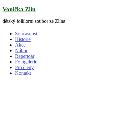
Skip
Vonička Zlín
to
content
dětský folklorní soubor ze Zlína
Současnost
Historie
Akce
Nábor
Repertoár
Fotogalerie
Pro členy
Kontakt