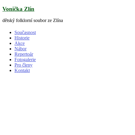
Skip
Vonička Zlín
to
content
dětský folklorní soubor ze Zlína
Současnost
Historie
Akce
Nábor
Repertoár
Fotogalerie
Pro členy
Kontakt