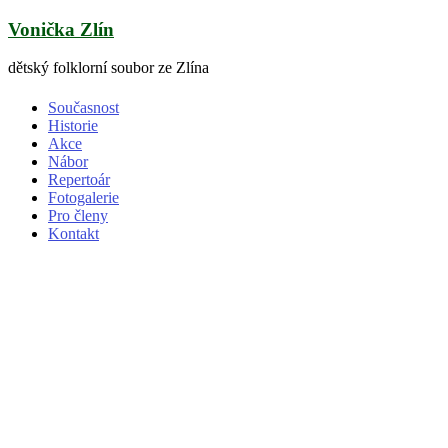
Skip
Vonička Zlín
to
content
dětský folklorní soubor ze Zlína
Současnost
Historie
Akce
Nábor
Repertoár
Fotogalerie
Pro členy
Kontakt