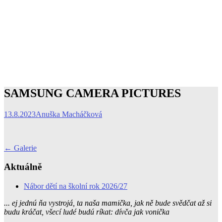
SAMSUNG CAMERA PICTURES
13.8.2023
Anuška Macháčková
Post
←
Galerie
navigation
Aktuálně
Nábor dětí na školní rok 2026/27
... ej jednú ňa vystrojá, ta naša mamička, jak ně bude svědčat až si
budu kráčat, všecí ludé budú ríkat: dívča jak vonička