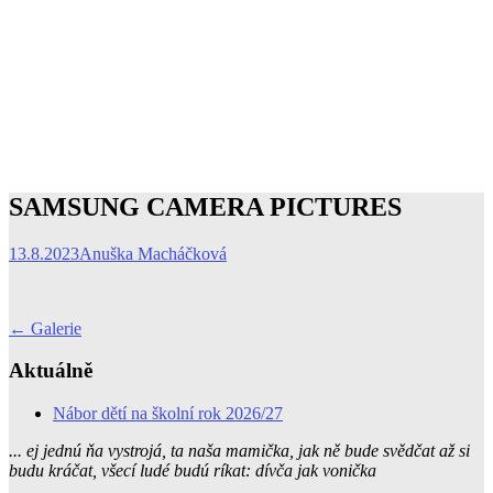
SAMSUNG CAMERA PICTURES
13.8.2023
Anuška Macháčková
Post
←
Galerie
navigation
Aktuálně
Nábor dětí na školní rok 2026/27
... ej jednú ňa vystrojá, ta naša mamička, jak ně bude svědčat až si
budu kráčat, všecí ludé budú ríkat: dívča jak vonička