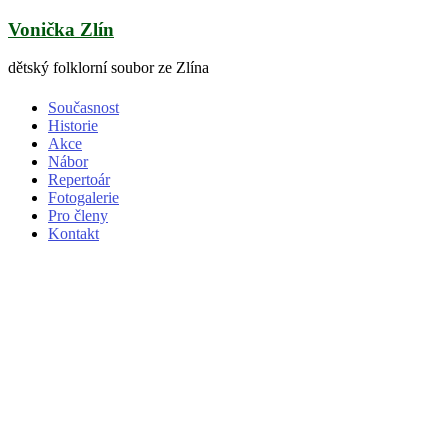
Skip
Vonička Zlín
to
content
dětský folklorní soubor ze Zlína
Současnost
Historie
Akce
Nábor
Repertoár
Fotogalerie
Pro členy
Kontakt