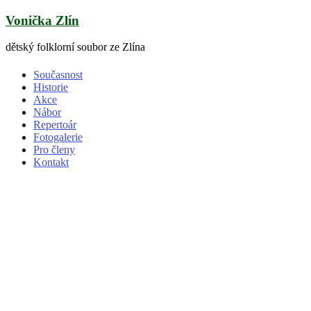
Skip
Vonička Zlín
to
content
dětský folklorní soubor ze Zlína
Současnost
Historie
Akce
Nábor
Repertoár
Fotogalerie
Pro členy
Kontakt