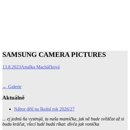
SAMSUNG CAMERA PICTURES
13.8.2023
Anuška Macháčková
Post
←
Galerie
navigation
Aktuálně
Nábor dětí na školní rok 2026/27
... ej jednú ňa vystrojá, ta naša mamička, jak ně bude svědčat až si
budu kráčat, všecí ludé budú ríkat: dívča jak vonička