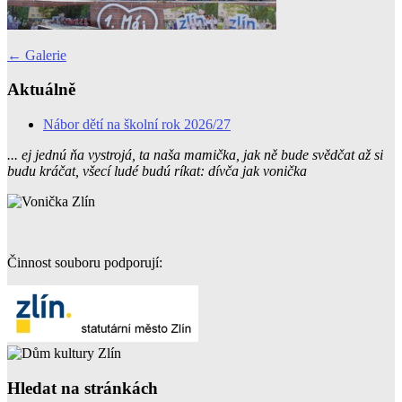
Post
←
Galerie
navigation
Aktuálně
Nábor dětí na školní rok 2026/27
... ej jednú ňa vystrojá, ta naša mamička, jak ně bude svědčat až si
budu kráčat, všecí ludé budú ríkat: dívča jak vonička
Činnost souboru podporují:
Hledat na stránkách