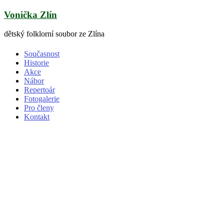
Skip
Vonička Zlín
to
content
dětský folklorní soubor ze Zlína
Současnost
Historie
Akce
Nábor
Repertoár
Fotogalerie
Pro členy
Kontakt