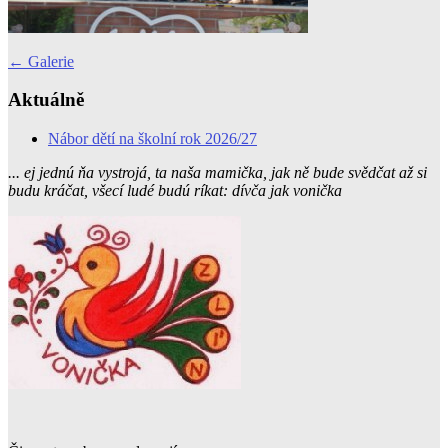
Post
←
Galerie
navigation
Aktuálně
Nábor dětí na školní rok 2026/27
... ej jednú ňa vystrojá, ta naša mamička, jak ně bude svědčat až si
budu kráčat, všecí ludé budú ríkat: dívča jak vonička