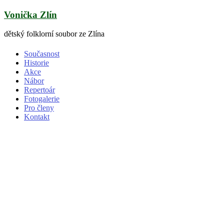
Skip
Vonička Zlín
to
content
dětský folklorní soubor ze Zlína
Současnost
Historie
Akce
Nábor
Repertoár
Fotogalerie
Pro členy
Kontakt