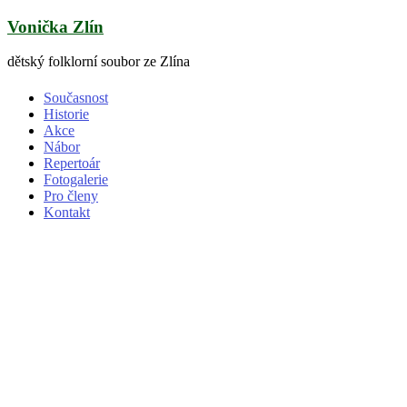
Skip
Vonička Zlín
to
content
dětský folklorní soubor ze Zlína
Současnost
Historie
Akce
Nábor
Repertoár
Fotogalerie
Pro členy
Kontakt