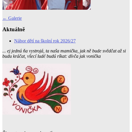
Post
←
Galerie
navigation
Aktuálně
Nábor dětí na školní rok 2026/27
... ej jednú ňa vystrojá, ta naša mamička, jak ně bude svědčat až si
budu kráčat, všecí ludé budú ríkat: dívča jak vonička