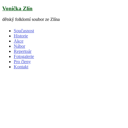
Skip
Vonička Zlín
to
content
dětský folklorní soubor ze Zlína
Současnost
Historie
Akce
Nábor
Repertoár
Fotogalerie
Pro členy
Kontakt