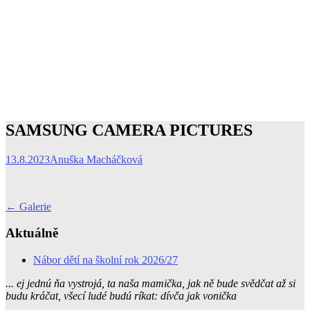
SAMSUNG CAMERA PICTURES
13.8.2023
Anuška Macháčková
Post
←
Galerie
navigation
Aktuálně
Nábor dětí na školní rok 2026/27
... ej jednú ňa vystrojá, ta naša mamička, jak ně bude svědčat až si
budu kráčat, všecí ludé budú ríkat: dívča jak vonička