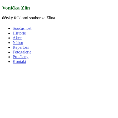
Skip
Vonička Zlín
to
content
dětský folklorní soubor ze Zlína
Současnost
Historie
Akce
Nábor
Repertoár
Fotogalerie
Pro členy
Kontakt