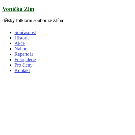
Skip
Vonička Zlín
to
content
dětský folklorní soubor ze Zlína
Současnost
Historie
Akce
Nábor
Repertoár
Fotogalerie
Pro členy
Kontakt