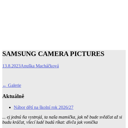
SAMSUNG CAMERA PICTURES
13.8.2023
Anuška Macháčková
Post
←
Galerie
navigation
Aktuálně
Nábor dětí na školní rok 2026/27
... ej jednú ňa vystrojá, ta naša mamička, jak ně bude svědčat až si
budu kráčat, všecí ludé budú ríkat: dívča jak vonička