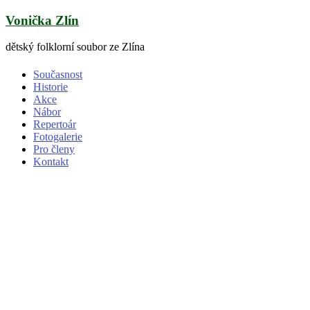
Skip
Vonička Zlín
to
content
dětský folklorní soubor ze Zlína
Současnost
Historie
Akce
Nábor
Repertoár
Fotogalerie
Pro členy
Kontakt