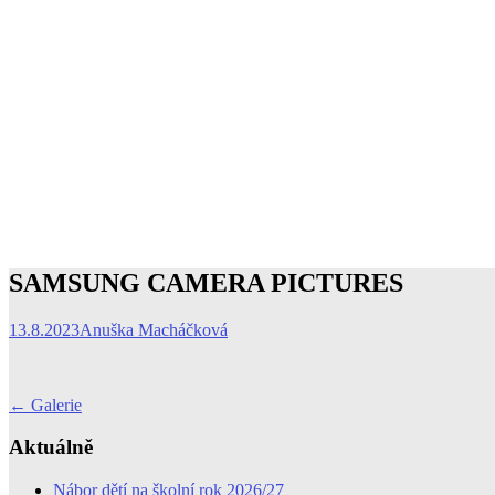
SAMSUNG CAMERA PICTURES
13.8.2023
Anuška Macháčková
Post
←
Galerie
navigation
Aktuálně
Nábor dětí na školní rok 2026/27