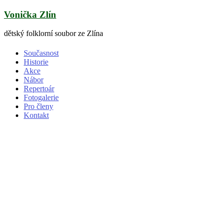
Skip
Vonička Zlín
to
content
dětský folklorní soubor ze Zlína
Současnost
Historie
Akce
Nábor
Repertoár
Fotogalerie
Pro členy
Kontakt