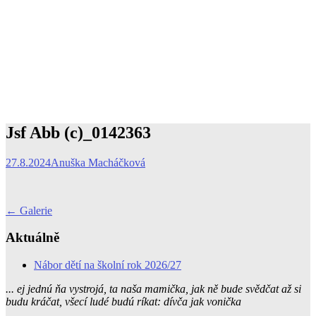
Jsf Abb (c)_0142363
27.8.2024
Anuška Macháčková
Post
←
Galerie
navigation
Aktuálně
Nábor dětí na školní rok 2026/27
... ej jednú ňa vystrojá, ta naša mamička, jak ně bude svědčat až si
budu kráčat, všecí ludé budú ríkat: dívča jak vonička