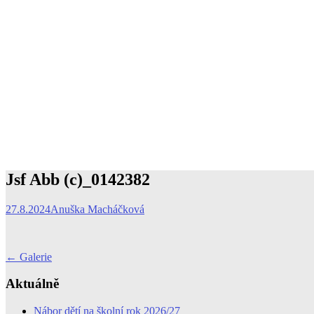
Jsf Abb (c)_0142382
27.8.2024
Anuška Macháčková
Post
←
Galerie
navigation
Aktuálně
Nábor dětí na školní rok 2026/27