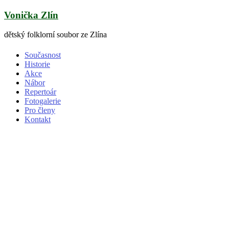
Skip
Vonička Zlín
to
content
dětský folklorní soubor ze Zlína
Současnost
Historie
Akce
Nábor
Repertoár
Fotogalerie
Pro členy
Kontakt