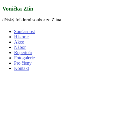
Skip
Vonička Zlín
to
content
dětský folklorní soubor ze Zlína
Současnost
Historie
Akce
Nábor
Repertoár
Fotogalerie
Pro členy
Kontakt