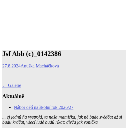
Jsf Abb (c)_0142386
27.8.2024
Anuška Macháčková
Post
←
Galerie
navigation
Aktuálně
Nábor dětí na školní rok 2026/27
... ej jednú ňa vystrojá, ta naša mamička, jak ně bude svědčat až si
budu kráčat, všecí ludé budú ríkat: dívča jak vonička