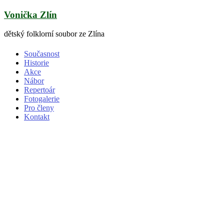
Skip
Vonička Zlín
to
content
dětský folklorní soubor ze Zlína
Současnost
Historie
Akce
Nábor
Repertoár
Fotogalerie
Pro členy
Kontakt