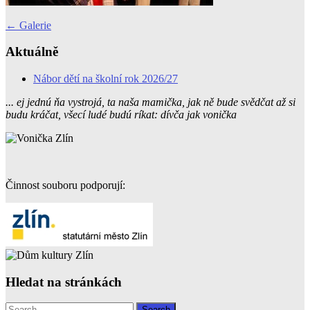
Post
←
Galerie
navigation
Aktuálně
Nábor dětí na školní rok 2026/27
... ej jednú ňa vystrojá, ta naša mamička, jak ně bude svědčat až si
budu kráčat, všecí ludé budú ríkat: dívča jak vonička
Činnost souboru podporují:
Hledat na stránkách
Search