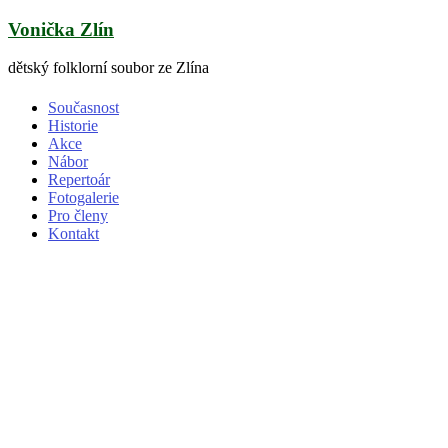
Skip
Vonička Zlín
to
content
dětský folklorní soubor ze Zlína
Současnost
Historie
Akce
Nábor
Repertoár
Fotogalerie
Pro členy
Kontakt