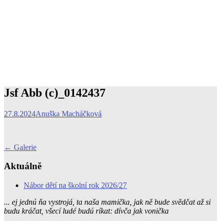
Jsf Abb (c)_0142437
27.8.2024
Anuška Macháčková
Post
←
Galerie
navigation
Aktuálně
Nábor dětí na školní rok 2026/27
... ej jednú ňa vystrojá, ta naša mamička, jak ně bude svědčat až si
budu kráčat, všecí ludé budú ríkat: dívča jak vonička