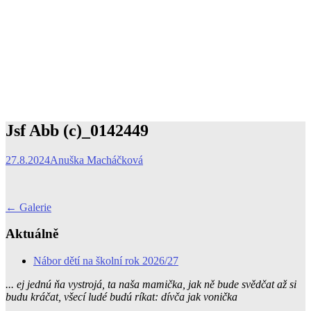
Jsf Abb (c)_0142449
27.8.2024
Anuška Macháčková
Post
←
Galerie
navigation
Aktuálně
Nábor dětí na školní rok 2026/27
... ej jednú ňa vystrojá, ta naša mamička, jak ně bude svědčat až si
budu kráčat, všecí ludé budú ríkat: dívča jak vonička