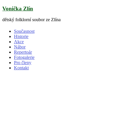
Skip
Vonička Zlín
to
content
dětský folklorní soubor ze Zlína
Současnost
Historie
Akce
Nábor
Repertoár
Fotogalerie
Pro členy
Kontakt